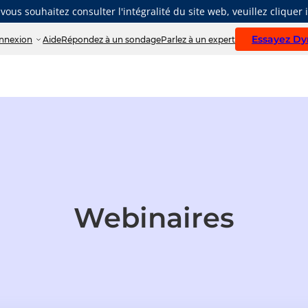
 vous souhaitez consulter l'intégralité du site web, veuillez cliquer i
Essayez Dy
nnexion
Aide
Répondez à un sondage
Parlez à un expert
Webinaires