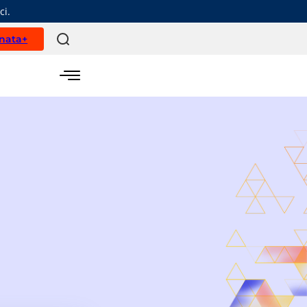
ci.
nata+