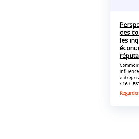
Perspe
des c
les in
économ
réputa
Comment 
influence
entrepris
/ 16 h BS
Regarder