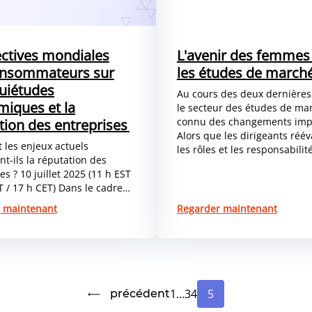
ctives mondiales
L'avenir des femmes
onsommateurs sur
les études de march
quiétudes
Au cours des deux dernières
iques et la
le secteur des études de ma
connu des changements imp
tion des entreprises
Alors que les dirigeants réé
les enjeux actuels
les rôles et les responsabilité
nt-ils la réputation des
es ? 10 juillet 2025 (11 h EST
T / 17 h CET) Dans le cadre…
 maintenant
Regarder maintenant
1
…
3
4
5
précédent