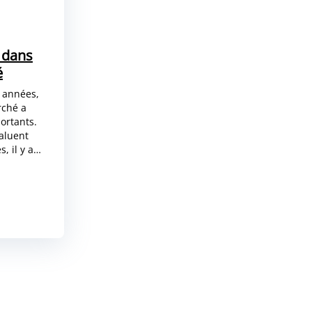
 dans
é
 années,
rché a
ortants.
valuent
s, il y a…