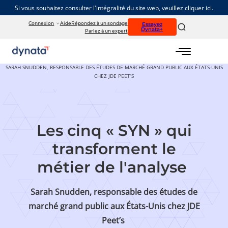
Si vous souhaitez consulter l'intégralité du site web, veuillez cliquer ici.
Connexion
Aide
Répondez à un sondage
Essayez
Dynata+
Parlez à un expert
ACCUEIL
LA PLONGÉE EN PROFONDEUR
SARAH SNUDDEN, RESPONSABLE DES ÉTUDES DE MARCHÉ GRAND PUBLIC AUX ÉTATS-UNIS
CHEZ JDE PEET’S
Les cinq « SYN » qui
transforment le
métier de l'analyse
Sarah Snudden, responsable des études de
marché grand public aux États-Unis chez JDE
Peet’s